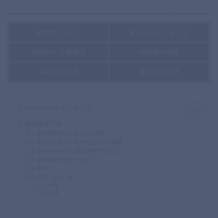
ページのトップへ
歯周病について
歯を失ってしまうと
歯周病と全身疾患
歯周病の検査
歯周病の治療
歯周病専門医
このページのコンテンツ
歯周病専門医
歯周病専門医が選ばれる理由
豊富な経験から専門的な治療に精通
日本歯周病学会 歯周病専門医とは
歯周病専門医のご紹介
略歴
所属・資格・他
所属
資格