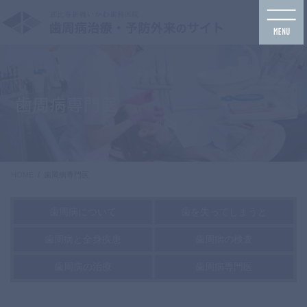
コ
ナ
ン
ビ
テ
ゲ
ン
ー
ツ
シ
に
ョ
移
ン
歯周病専門医
動
に
移
動
HOME
歯周病専門医
歯周病について
歯を失ってしまうと
歯周病と全身疾患
歯周病の検査
歯周病の治療
歯周病専門医