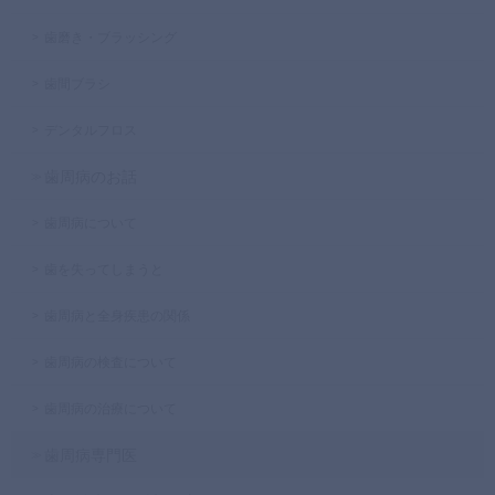
歯磨き・ブラッシング
歯間ブラシ
デンタルフロス
歯周病のお話
歯周病について
歯を失ってしまうと
歯周病と全身疾患の関係
歯周病の検査について
歯周病の治療について
歯周病専門医