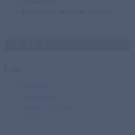
Scholar2019/2020)
東京医科歯科大学 歯周病学分野 非常勤講師
所属・資格・他
所属
日本歯周病学会
日本歯科保存学会
日本口腔インプラント学会
ITIメンバー