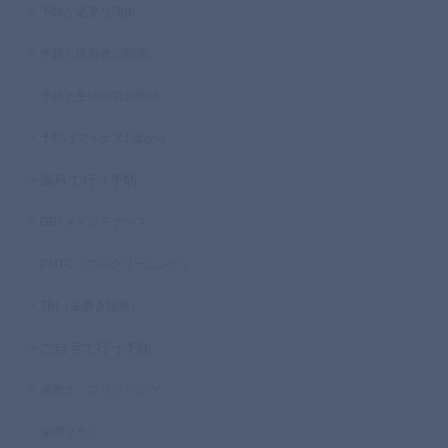
予防が必要な理由
予防と医療費の関係
予防と生活の質の関係
予防はマイナス1歳から
歯科で行う予防
GBTメインテナンス
PMTC（プロクリーニング）
TBI（歯磨き指導）
ご自宅で行う予防
歯磨き・ブラッシング
歯間ブラシ