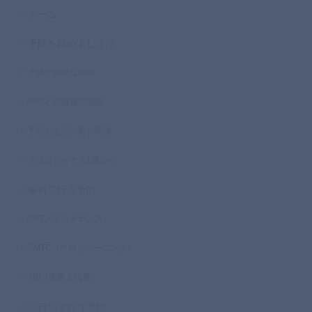
ホーム
予防を始めましょう
予防が必要な理由
予防と医療費の関係
予防と生活の質の関係
予防はマイナス1歳から
歯科で行う予防
GBTメインテナンス
PMTC（プロクリーニング）
TBI（歯磨き指導）
ご自宅で行う予防