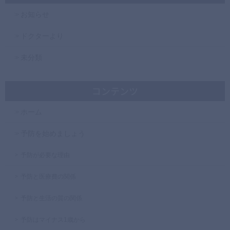
お知らせ
ドクターより
未分類
コンテンツ
ホーム
予防を始めましょう
予防が必要な理由
予防と医療費の関係
予防と生活の質の関係
予防はマイナス1歳から