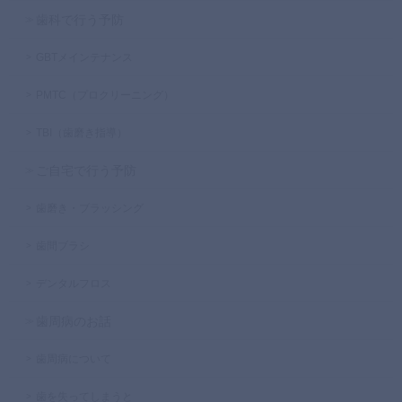
歯科で行う予防
GBTメインテナンス
PMTC（プロクリーニング）
TBI（歯磨き指導）
ご自宅で行う予防
歯磨き・ブラッシング
歯間ブラシ
デンタルフロス
歯周病のお話
歯周病について
歯を失ってしまうと