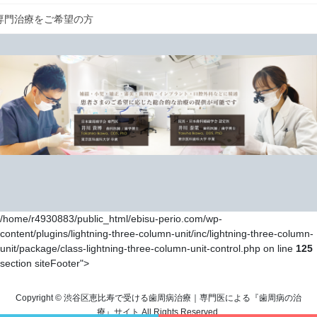
専門治療をご希望の方
/home/r4930883/public_html/ebisu-perio.com/wp-
content/plugins/lightning-three-column-unit/inc/lightning-three-column-
unit/package/class-lightning-three-column-unit-control.php on line
125
section siteFooter">
Copyright © 渋谷区恵比寿で受ける歯周病治療｜専門医による『歯周病の治
療』サイト All Rights Reserved.