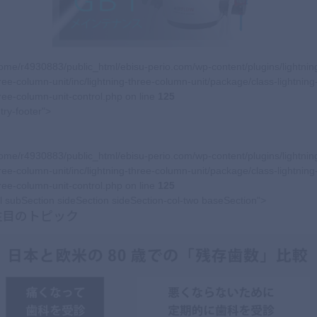
ome/r4930883/public_html/ebisu-perio.com/wp-content/plugins/lightnin
ree-column-unit/inc/lightning-three-column-unit/package/class-lightning
ree-column-unit-control.php on line
125
try-footer">
ome/r4930883/public_html/ebisu-perio.com/wp-content/plugins/lightnin
ree-column-unit/inc/lightning-three-column-unit/package/class-lightning
ree-column-unit-control.php on line
125
l subSection sideSection sideSection-col-two baseSection">
注目のトピック