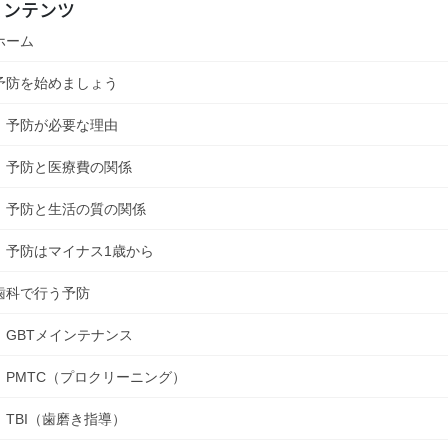
コンテンツ
ホーム
予防を始めましょう
予防が必要な理由
予防と医療費の関係
予防と生活の質の関係
予防はマイナス1歳から
歯科で行う予防
GBTメインテナンス
PMTC（プロクリーニング）
TBI（歯磨き指導）