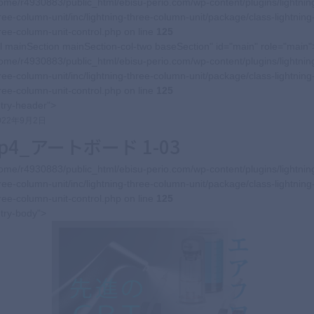
ome/r4930883/public_html/ebisu-perio.com/wp-content/plugins/lightnin
ree-column-unit/inc/lightning-three-column-unit/package/class-lightning
ree-column-unit-control.php on line
125
l mainSection mainSection-col-two baseSection" id="main" role="main"
ome/r4930883/public_html/ebisu-perio.com/wp-content/plugins/lightnin
ree-column-unit/inc/lightning-three-column-unit/package/class-lightning
ree-column-unit-control.php on line
125
try-header">
022年9月2日
tp4_アートボード 1-03
ome/r4930883/public_html/ebisu-perio.com/wp-content/plugins/lightnin
ree-column-unit/inc/lightning-three-column-unit/package/class-lightning
ree-column-unit-control.php on line
125
try-body">