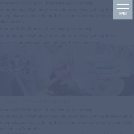
コ
ナ
/home/r4930883/public_html/ebisu-perio.com/wp-
ン
ビ
content/plugins/lightning-three-column-unit/inc/lightning-three-column-
テ
ゲ
unit/package/class-lightning-three-column-unit-control.php on line
125
ン
ー
siteHeader">
ツ
シ
/home/r4930883/public_html/ebisu-perio.com/wp-
に
ョ
content/plugins/lightning-three-column-unit/inc/lightning-three-
移
ン
column-unit/package/class-lightning-three-column-unit-
動
に
control.php on line
125
移
navbar-brand siteHeader_logo">
動
メディア
HOME
メディア
tp4_アートボード 1-03
/home/r4930883/public_html/ebisu-perio.com/wp-
content/plugins/lightning-three-column-unit/inc/lightning-three-column-
unit/package/class-lightning-three-column-unit-control.php on line
125
section siteContent">