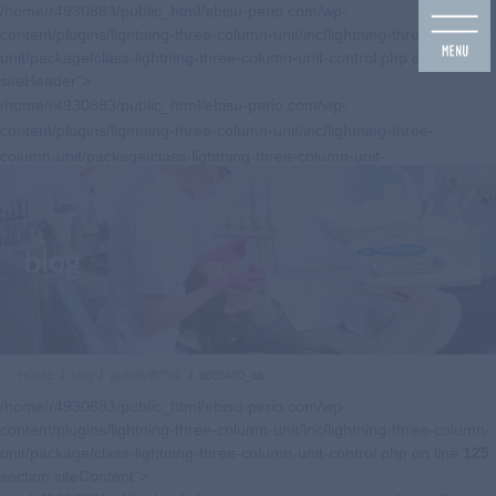
コ
ナ
/home/r4930883/public_html/ebisu-perio.com/wp-
ン
ビ
content/plugins/lightning-three-column-unit/inc/lightning-three-column-
テ
ゲ
unit/package/class-lightning-three-column-unit-control.php on line
125
ン
ー
siteHeader">
ツ
シ
/home/r4930883/public_html/ebisu-perio.com/wp-
に
ョ
content/plugins/lightning-three-column-unit/inc/lightning-three-
移
ン
column-unit/package/class-lightning-three-column-unit-
動
に
control.php on line
125
移
navbar-brand siteHeader_logo">
動
blog
HOME
blog
歯周病専門医
ti600400_ab
/home/r4930883/public_html/ebisu-perio.com/wp-
content/plugins/lightning-three-column-unit/inc/lightning-three-column-
unit/package/class-lightning-three-column-unit-control.php on line
125
section siteContent">