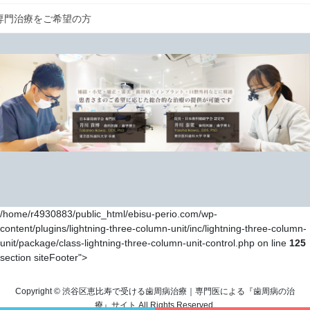
専門治療をご希望の方
/home/r4930883/public_html/ebisu-perio.com/wp-
content/plugins/lightning-three-column-unit/inc/lightning-three-column-
unit/package/class-lightning-three-column-unit-control.php on line
125
section siteFooter">
Copyright © 渋谷区恵比寿で受ける歯周病治療｜専門医による『歯周病の治
療』サイト All Rights Reserved.