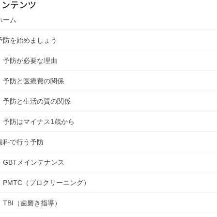
コンテンツ
ホーム
予防を始めましょう
予防が必要な理由
予防と医療費の関係
予防と生活の質の関係
予防はマイナス1歳から
歯科で行う予防
GBTメインテナンス
PMTC（プロクリーニング）
TBI（歯磨き指導）