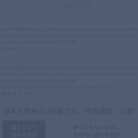
ome/r4930883/public_html/ebisu-perio.com/wp-content/plugins/lightnin
ree-column-unit/inc/lightning-three-column-unit/package/class-lightning
ree-column-unit-control.php on line
125
try-footer">
ome/r4930883/public_html/ebisu-perio.com/wp-content/plugins/lightnin
ree-column-unit/inc/lightning-three-column-unit/package/class-lightning
ree-column-unit-control.php on line
125
l subSection sideSection sideSection-col-two baseSection">
注目のトピック