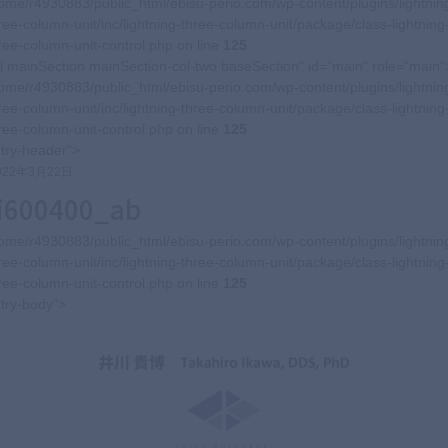
ome/r4930883/public_html/ebisu-perio.com/wp-content/plugins/lightnin
ree-column-unit/inc/lightning-three-column-unit/package/class-lightning
ree-column-unit-control.php on line
125
l mainSection mainSection-col-two baseSection" id="main" role="main"
ome/r4930883/public_html/ebisu-perio.com/wp-content/plugins/lightnin
ree-column-unit/inc/lightning-three-column-unit/package/class-lightning
ree-column-unit-control.php on line
125
try-header">
022年3月22日
i600400_ab
ome/r4930883/public_html/ebisu-perio.com/wp-content/plugins/lightnin
ree-column-unit/inc/lightning-three-column-unit/package/class-lightning
ree-column-unit-control.php on line
125
try-body">