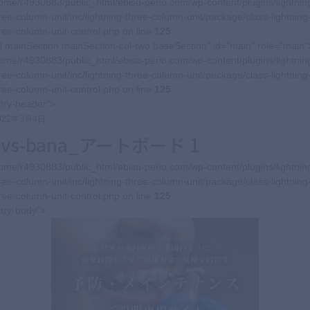
ome/r4930883/public_html/ebisu-perio.com/wp-content/plugins/lightnin
ree-column-unit/inc/lightning-three-column-unit/package/class-lightning
ree-column-unit-control.php on line
125
l mainSection mainSection-col-two baseSection" id="main" role="main"
ome/r4930883/public_html/ebisu-perio.com/wp-content/plugins/lightnin
ree-column-unit/inc/lightning-three-column-unit/package/class-lightning
ree-column-unit-control.php on line
125
try-header">
022年3月4日
pvs-bana_アートボード 1
ome/r4930883/public_html/ebisu-perio.com/wp-content/plugins/lightnin
ree-column-unit/inc/lightning-three-column-unit/package/class-lightning
ree-column-unit-control.php on line
125
try-body">