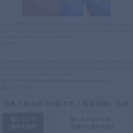
ome/r4930883/public_html/ebisu-perio.com/wp-content/plugins/lightnin
ree-column-unit/inc/lightning-three-column-unit/package/class-lightning
ree-column-unit-control.php on line
125
try-footer">
ome/r4930883/public_html/ebisu-perio.com/wp-content/plugins/lightnin
ree-column-unit/inc/lightning-three-column-unit/package/class-lightning
ree-column-unit-control.php on line
125
l subSection sideSection sideSection-col-two baseSection">
注目のトピック