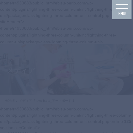
コ
ナ
/home/r4930883/public_html/ebisu-perio.com/wp-
ン
ビ
content/plugins/lightning-three-column-unit/inc/lightning-three-column-
テ
ゲ
unit/package/class-lightning-three-column-unit-control.php on line
125
ン
ー
siteHeader">
ツ
シ
/home/r4930883/public_html/ebisu-perio.com/wp-
に
ョ
content/plugins/lightning-three-column-unit/inc/lightning-three-
移
ン
column-unit/package/class-lightning-three-column-unit-
動
に
control.php on line
125
移
navbar-brand siteHeader_logo">
動
メディア
HOME
メディア
pvs-bana_アートボード 1
/home/r4930883/public_html/ebisu-perio.com/wp-
content/plugins/lightning-three-column-unit/inc/lightning-three-column-
unit/package/class-lightning-three-column-unit-control.php on line
125
section siteContent">