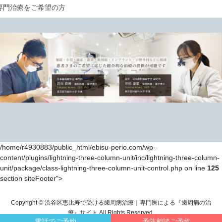
専門治療をご希望の方
/home/r4930883/public_html/ebisu-perio.com/wp-
content/plugins/lightning-three-column-unit/inc/lightning-three-column-
unit/package/class-lightning-three-column-unit-control.php on line
125
section siteFooter">
Copyright © 渋谷区恵比寿で受ける歯周病治療｜専門医による『歯周病の治
療』サイト All Rights Reserved.
電話でご予約
予防相談ご予約