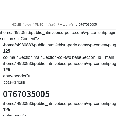
ホーム
予防を始めましょう
歯科で
Home
Prevent
Main
HOME
blog
PMTC（プロクリーニング）
0767035005
/home/r4930883/public_html/ebisu-perio.com/wp-content/plugins/
section siteContent">
/home/r4930883/public_html/ebisu-perio.com/wp-content/plugins
125
col mainSection mainSection-col-two baseSection" id="main"
/home/r4930883/public_html/ebisu-perio.com/wp-content/plugins
125
entry-header">
2022年3月28日
0767035005
/home/r4930883/public_html/ebisu-perio.com/wp-content/plugins
125
entry-body">