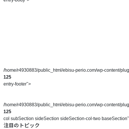
/home/r4930883/public_html/ebisu-perio.com/wp-content/plugins
125
entry-footer">
/home/r4930883/public_html/ebisu-perio.com/wp-content/plugins
125
col subSection sideSection sideSection-col-two baseSection
注目のトピック