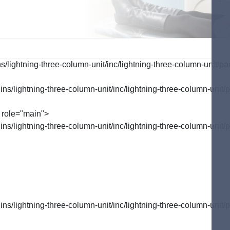
行う予防
ご自宅で行う予防
歯周病のお話
tenance
Selfcare
Perio
lightning-three-column-unit/inc/lightning-three-column-unit/pa
/lightning-three-column-unit/inc/lightning-three-column-unit/p
 role="main">
/lightning-three-column-unit/inc/lightning-three-column-unit/p
/lightning-three-column-unit/inc/lightning-three-column-unit/p