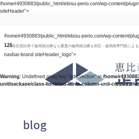
コ
ナ
/home/r4930883/public_html/ebisu-perio.com/wp-content/plugins/
ン
ビ
siteHeader">
テ
ゲ
ン
ー
ツ
シ
/home/r4930883/public_html/ebisu-perio.com/wp-content/plugin
に
ョ
125
渋谷区恵比寿で歯周病治療なら重度の歯周病治療も対応・歯周病専門医による
移
ン
navbar-brand siteHeader_logo">
動
に
移
動
Warning
: Undefined array key "addSection" in
/home/r4930883
unit/package/class-lightning-three-column-unit-control.php
blog