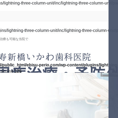
lightning-three-column-unit/inc/lightning-three-column-unit/pa
s/lightning-three-column-unit/inc/lightning-three-column-unit/p
治療も可能な当院で
/public_html/ebisu-perio.com/wp-content/plugins/lightning-
on line
125