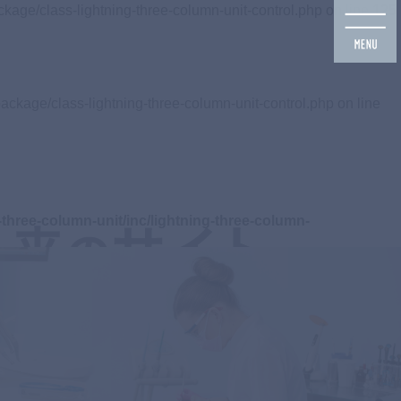
ckage/class-lightning-three-column-unit-control.php on line
125
ackage/class-lightning-three-column-unit-control.php on line
three-column-unit/inc/lightning-three-column-