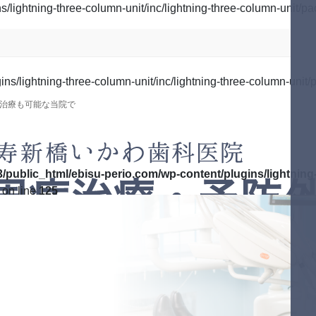
lightning-three-column-unit/inc/lightning-three-column-unit/pa
s/lightning-three-column-unit/inc/lightning-three-column-unit/p
治療も可能な当院で
/public_html/ebisu-perio.com/wp-content/plugins/lightning-
on line
125