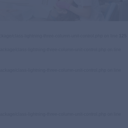
歯周病専門医
専門治療をご希望の方
Specialist
Clinic
ckage/class-lightning-three-column-unit-control.php on line
125
ackage/class-lightning-three-column-unit-control.php on line
ackage/class-lightning-three-column-unit-control.php on line
ackage/class-lightning-three-column-unit-control.php on line