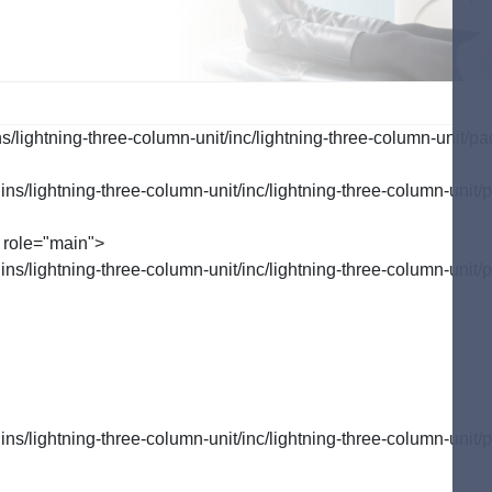
行う予防
ご自宅で行う予防
歯周病のお話
tenance
Selfcare
Perio
lightning-three-column-unit/inc/lightning-three-column-unit/pa
/lightning-three-column-unit/inc/lightning-three-column-unit/p
 role="main">
/lightning-three-column-unit/inc/lightning-three-column-unit/p
/lightning-three-column-unit/inc/lightning-three-column-unit/p