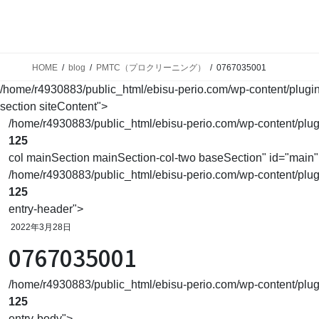
ホーム
予防を始めましょう
歯科で
Home
Prevent
Main
HOME
blog
PMTC（プロクリーニング）
0767035001
/home/r4930883/public_html/ebisu-perio.com/wp-content/plugins/
section siteContent">
/home/r4930883/public_html/ebisu-perio.com/wp-content/plugins
125
col mainSection mainSection-col-two baseSection" id="main"
/home/r4930883/public_html/ebisu-perio.com/wp-content/plugins
125
entry-header">
2022年3月28日
0767035001
/home/r4930883/public_html/ebisu-perio.com/wp-content/plugins
125
entry-body">