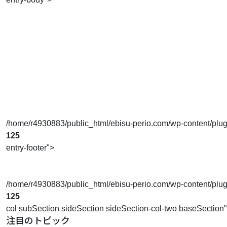
/home/r4930883/public_html/ebisu-perio.com/wp-content/plugins
125
entry-footer">
/home/r4930883/public_html/ebisu-perio.com/wp-content/plugins
125
col subSection sideSection sideSection-col-two baseSection
注目のトピック