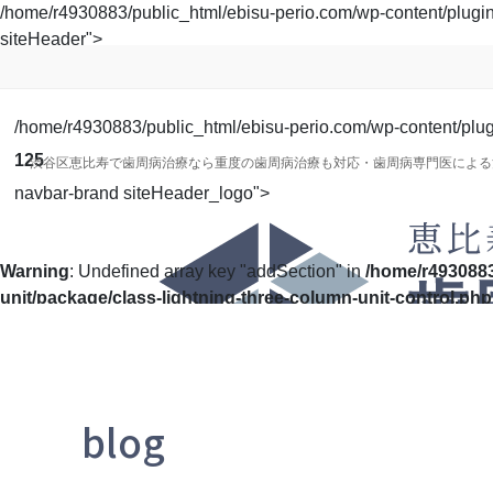
コ
ナ
/home/r4930883/public_html/ebisu-perio.com/wp-content/plugins/
ン
ビ
siteHeader">
テ
ゲ
ン
ー
ツ
シ
/home/r4930883/public_html/ebisu-perio.com/wp-content/plugin
に
ョ
125
渋谷区恵比寿で歯周病治療なら重度の歯周病治療も対応・歯周病専門医による
移
ン
navbar-brand siteHeader_logo">
動
に
移
動
Warning
: Undefined array key "addSection" in
/home/r4930883
unit/package/class-lightning-three-column-unit-control.php
blog