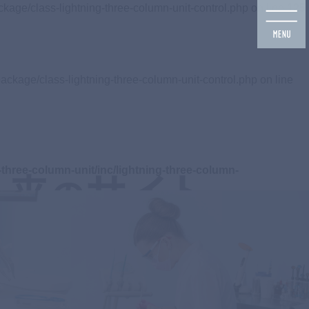
ckage/class-lightning-three-column-unit-control.php on line
125
ackage/class-lightning-three-column-unit-control.php on line
three-column-unit/inc/lightning-three-column-