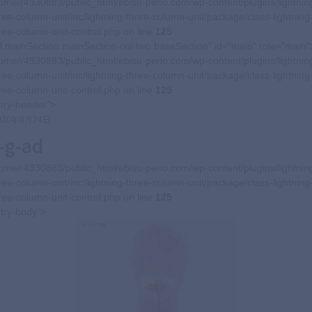
ome/r4930883/public_html/ebisu-perio.com/wp-content/plugins/lightnin
ree-column-unit/inc/lightning-three-column-unit/package/class-lightning
ree-column-unit-control.php on line
125
l mainSection mainSection-col-two baseSection" id="main" role="main"
ome/r4930883/public_html/ebisu-perio.com/wp-content/plugins/lightnin
ree-column-unit/inc/lightning-three-column-unit/package/class-lightning
ree-column-unit-control.php on line
125
try-header">
020年9月24日
-g-ad
ome/r4930883/public_html/ebisu-perio.com/wp-content/plugins/lightnin
ree-column-unit/inc/lightning-three-column-unit/package/class-lightning
ree-column-unit-control.php on line
125
try-body">