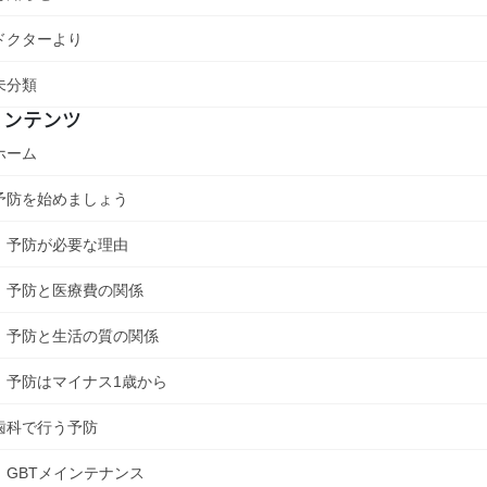
ドクターより
未分類
コンテンツ
ホーム
予防を始めましょう
予防が必要な理由
予防と医療費の関係
予防と生活の質の関係
予防はマイナス1歳から
歯科で行う予防
GBTメインテナンス