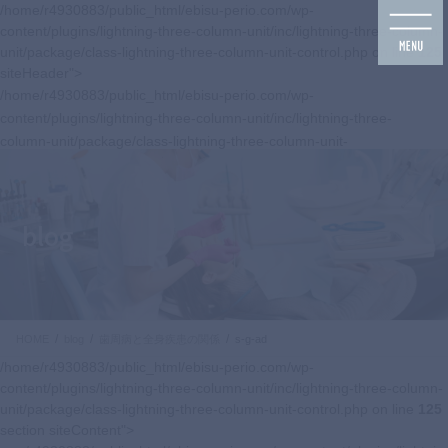
コ
ナ
/home/r4930883/public_html/ebisu-perio.com/wp-
ン
ビ
content/plugins/lightning-three-column-unit/inc/lightning-three-column-
テ
ゲ
unit/package/class-lightning-three-column-unit-control.php on line
125
ン
ー
siteHeader">
ツ
シ
/home/r4930883/public_html/ebisu-perio.com/wp-
に
ョ
content/plugins/lightning-three-column-unit/inc/lightning-three-
移
ン
column-unit/package/class-lightning-three-column-unit-
動
に
control.php on line
125
移
navbar-brand siteHeader_logo">
動
blog
HOME
blog
歯周病と全身疾患の関係
s-g-ad
/home/r4930883/public_html/ebisu-perio.com/wp-
content/plugins/lightning-three-column-unit/inc/lightning-three-column-
unit/package/class-lightning-three-column-unit-control.php on line
125
section siteContent">