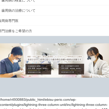
歯周病の検査について
歯周病の治療について
歯周病専門医
専門治療をご希望の方
/home/r4930883/public_html/ebisu-perio.com/wp-
content/plugins/lightning-three-column-unit/inc/lightning-three-column-