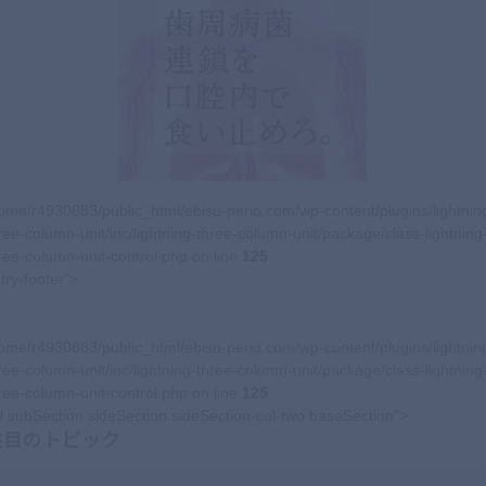
ome/r4930883/public_html/ebisu-perio.com/wp-content/plugins/lightnin
ree-column-unit/inc/lightning-three-column-unit/package/class-lightning
ree-column-unit-control.php on line
125
try-footer">
ome/r4930883/public_html/ebisu-perio.com/wp-content/plugins/lightnin
ree-column-unit/inc/lightning-three-column-unit/package/class-lightning
ree-column-unit-control.php on line
125
l subSection sideSection sideSection-col-two baseSection">
注目のトピック