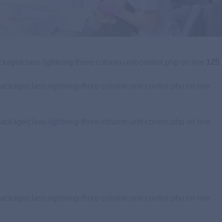
歯周病専門医
専門治療をご希望の方
Specialist
Clinic
ckage/class-lightning-three-column-unit-control.php on line
125
ackage/class-lightning-three-column-unit-control.php on line
ackage/class-lightning-three-column-unit-control.php on line
ackage/class-lightning-three-column-unit-control.php on line