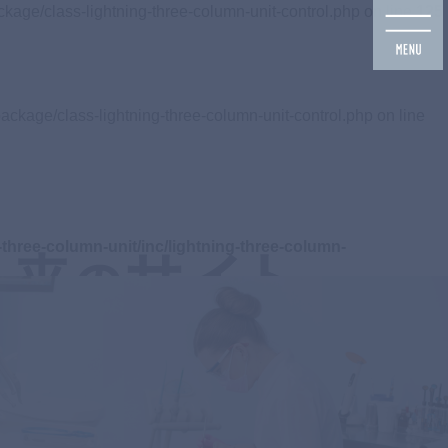
ckage/class-lightning-three-column-unit-control.php on line
125
ackage/class-lightning-three-column-unit-control.php on line
three-column-unit/inc/lightning-three-column-