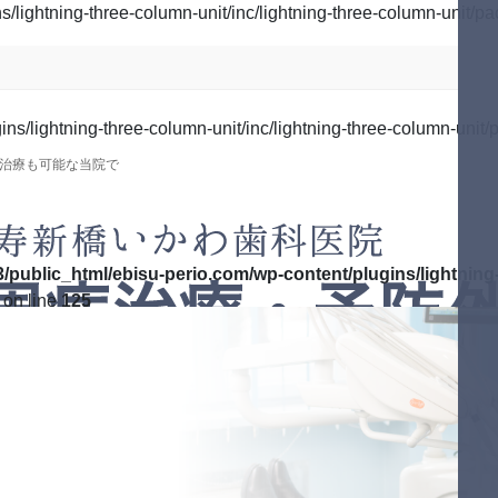
lightning-three-column-unit/inc/lightning-three-column-unit/pa
s/lightning-three-column-unit/inc/lightning-three-column-unit/p
治療も可能な当院で
/public_html/ebisu-perio.com/wp-content/plugins/lightning-
on line
125