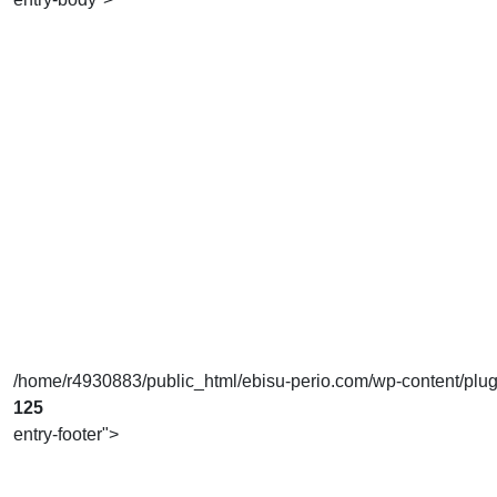
/home/r4930883/public_html/ebisu-perio.com/wp-content/plugins
125
entry-footer">