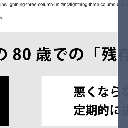
/lightning-three-column-unit/inc/lightning-three-column-unit/p
">