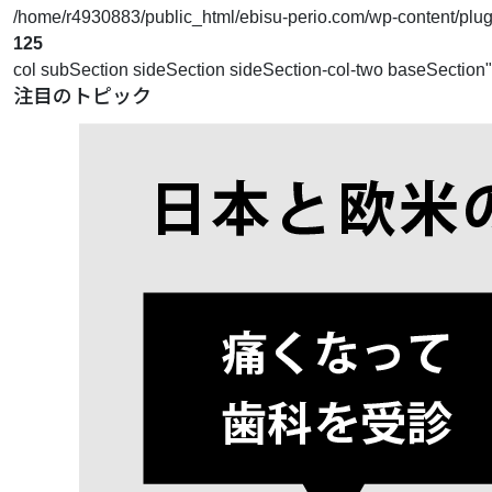
/home/r4930883/public_html/ebisu-perio.com/wp-content/plugins
125
col subSection sideSection sideSection-col-two baseSection
注目のトピック