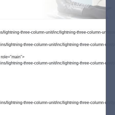
行う予防
ご自宅で行う予防
歯周病のお話
tenance
Selfcare
Perio
lightning-three-column-unit/inc/lightning-three-column-unit/pa
/lightning-three-column-unit/inc/lightning-three-column-unit/p
 role="main">
/lightning-three-column-unit/inc/lightning-three-column-unit/p
/lightning-three-column-unit/inc/lightning-three-column-unit/p