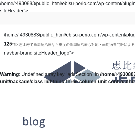
コ
ナ
/home/r4930883/public_html/ebisu-perio.com/wp-content/plugins/
ン
ビ
siteHeader">
テ
ゲ
ン
ー
ツ
シ
/home/r4930883/public_html/ebisu-perio.com/wp-content/plugin
に
ョ
125
渋谷区恵比寿で歯周病治療なら重度の歯周病治療も対応・歯周病専門医による
移
ン
navbar-brand siteHeader_logo">
動
に
移
動
Warning
: Undefined array key "addSection" in
/home/r4930883
unit/package/class-lightning-three-column-unit-control.php
blog