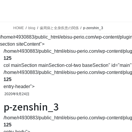
ホーム
予防を始めましょう
歯科で
Home
Prevent
Main
HOME
blog
歯周病と全身疾患の関係
p-zenshin_3
/home/r4930883/public_html/ebisu-perio.com/wp-content/plugins/
section siteContent">
/home/r4930883/public_html/ebisu-perio.com/wp-content/plugins
125
col mainSection mainSection-col-two baseSection" id="main"
/home/r4930883/public_html/ebisu-perio.com/wp-content/plugins
125
entry-header">
2020年9月24日
p-zenshin_3
/home/r4930883/public_html/ebisu-perio.com/wp-content/plugins
125
entry-body">