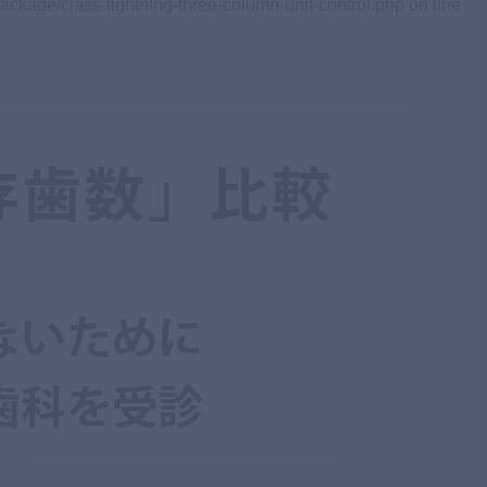
ackage/class-lightning-three-column-unit-control.php on line