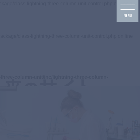
ckage/class-lightning-three-column-unit-control.php on line
125
ackage/class-lightning-three-column-unit-control.php on line
three-column-unit/inc/lightning-three-column-