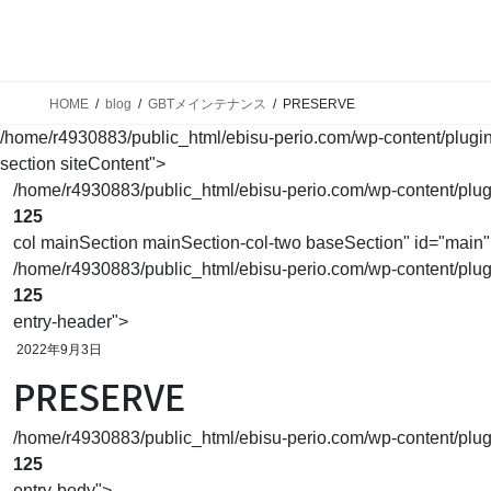
ホーム
予防を始めましょう
歯科で
Home
Prevent
Main
HOME
blog
GBTメインテナンス
PRESERVE
/home/r4930883/public_html/ebisu-perio.com/wp-content/plugins/
section siteContent">
/home/r4930883/public_html/ebisu-perio.com/wp-content/plugins
125
col mainSection mainSection-col-two baseSection" id="main"
/home/r4930883/public_html/ebisu-perio.com/wp-content/plugins
125
entry-header">
2022年9月3日
PRESERVE
/home/r4930883/public_html/ebisu-perio.com/wp-content/plugins
125
entry-body">