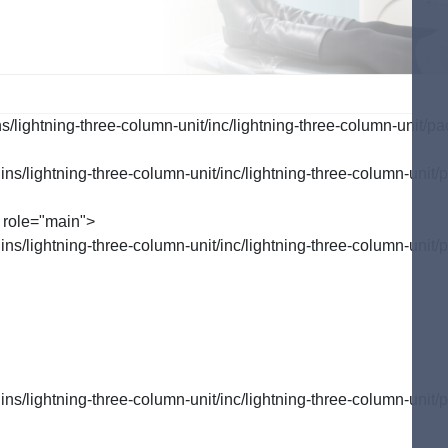
行う予防
ご自宅で行う予防
歯周病のお話
tenance
Selfcare
Perio
lightning-three-column-unit/inc/lightning-three-column-unit/pa
/lightning-three-column-unit/inc/lightning-three-column-unit/p
 role="main">
/lightning-three-column-unit/inc/lightning-three-column-unit/p
/lightning-three-column-unit/inc/lightning-three-column-unit/p