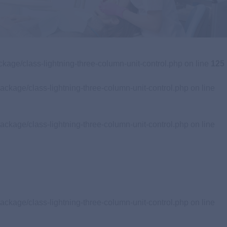
歯周病専門医
専門治療をご希望の方
Specialist
Clinic
ckage/class-lightning-three-column-unit-control.php on line
125
ackage/class-lightning-three-column-unit-control.php on line
ackage/class-lightning-three-column-unit-control.php on line
ackage/class-lightning-three-column-unit-control.php on line