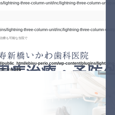
lightning-three-column-unit/inc/lightning-three-column-unit/pa
s/lightning-three-column-unit/inc/lightning-three-column-unit/p
治療も可能な当院で
/public_html/ebisu-perio.com/wp-content/plugins/lightning-
on line
125