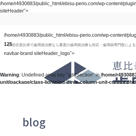
コ
ナ
/home/r4930883/public_html/ebisu-perio.com/wp-content/plugins/
ン
ビ
siteHeader">
テ
ゲ
ン
ー
ツ
シ
/home/r4930883/public_html/ebisu-perio.com/wp-content/plugin
に
ョ
125
渋谷区恵比寿で歯周病治療なら重度の歯周病治療も対応・歯周病専門医による
移
ン
navbar-brand siteHeader_logo">
動
に
移
動
Warning
: Undefined array key "addSection" in
/home/r4930883
unit/package/class-lightning-three-column-unit-control.php
blog