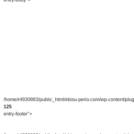
/home/r4930883/public_html/ebisu-perio.com/wp-content/plugins
125
entry-footer">