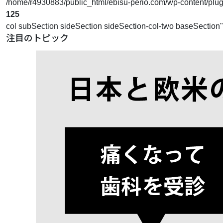
/home/r4930883/public_html/ebisu-perio.com/wp-content/plugins
125
col subSection sideSection sideSection-col-two baseSection
注目のトピック