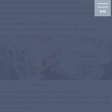
コ
ナ
/home/r4930883/public_html/ebisu-perio.com/wp-
ン
ビ
content/plugins/lightning-three-column-unit/inc/lightning-three-column-
テ
ゲ
unit/package/class-lightning-three-column-unit-control.php on line
125
ン
ー
siteHeader">
ツ
シ
/home/r4930883/public_html/ebisu-perio.com/wp-
に
ョ
content/plugins/lightning-three-column-unit/inc/lightning-three-
移
ン
column-unit/package/class-lightning-three-column-unit-
動
に
control.php on line
125
移
navbar-brand siteHeader_logo">
動
メディア
HOME
メディア
esidsmv3_a1
/home/r4930883/public_html/ebisu-perio.com/wp-
content/plugins/lightning-three-column-unit/inc/lightning-three-column-
unit/package/class-lightning-three-column-unit-control.php on line
125
section siteContent">