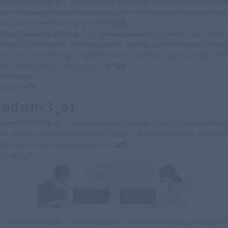
ome/r4930883/public_html/ebisu-perio.com/wp-content/plugins/lightnin
ree-column-unit/inc/lightning-three-column-unit/package/class-lightning
ree-column-unit-control.php on line
125
l mainSection mainSection-col-two baseSection" id="main" role="main"
ome/r4930883/public_html/ebisu-perio.com/wp-content/plugins/lightnin
ree-column-unit/inc/lightning-three-column-unit/package/class-lightning
ree-column-unit-control.php on line
125
try-header">
022年3月27日
sidsmv3_a1
ome/r4930883/public_html/ebisu-perio.com/wp-content/plugins/lightnin
ree-column-unit/inc/lightning-three-column-unit/package/class-lightning
ree-column-unit-control.php on line
125
try-body">
ome/r4930883/public_html/ebisu-perio.com/wp-content/plugins/lightnin