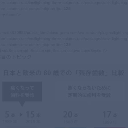
ree-column-unit/inc/lightning-three-column-unit/package/class-lightning
ree-column-unit-control.php on line
125
try-footer">
ome/r4930883/public_html/ebisu-perio.com/wp-content/plugins/lightnin
ree-column-unit/inc/lightning-three-column-unit/package/class-lightning
ree-column-unit-control.php on line
125
l subSection sideSection sideSection-col-two baseSection">
注目のトピック