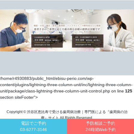
/home/r4930883/public_html/ebisu-perio.com/wp-
content/plugins/lightning-three-column-unit/inc/lightning-three-column-
unit/package/class-lightning-three-column-unit-control.php on line
125
section siteFooter">
Copyright © 渋谷区恵比寿で受ける歯周病治療｜専門医による『歯周病の治
療』サイト All Rights Reserved.
電話でご予約
予防相談ご予約
03-6277-3146
24時間Web予約