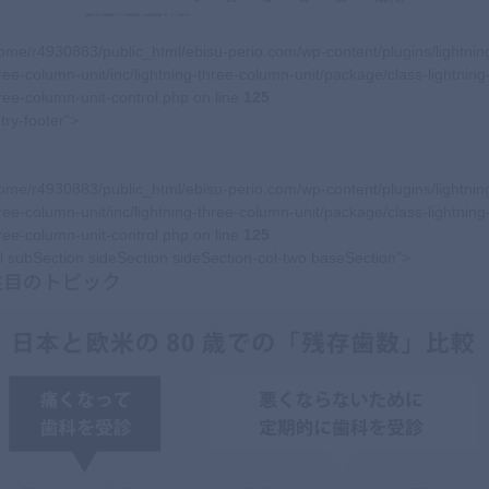
ome/r4930883/public_html/ebisu-perio.com/wp-content/plugins/lightnin
ree-column-unit/inc/lightning-three-column-unit/package/class-lightning
ree-column-unit-control.php on line
125
try-footer">
ome/r4930883/public_html/ebisu-perio.com/wp-content/plugins/lightnin
ree-column-unit/inc/lightning-three-column-unit/package/class-lightning
ree-column-unit-control.php on line
125
l subSection sideSection sideSection-col-two baseSection">
注目のトピック