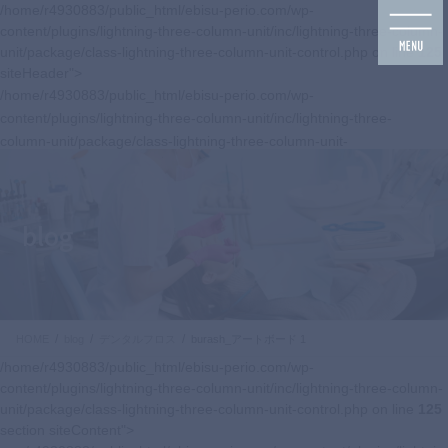
コ
ナ
/home/r4930883/public_html/ebisu-perio.com/wp-
ン
ビ
content/plugins/lightning-three-column-unit/inc/lightning-three-column-
テ
ゲ
unit/package/class-lightning-three-column-unit-control.php on line
125
ン
ー
siteHeader">
ツ
シ
/home/r4930883/public_html/ebisu-perio.com/wp-
に
ョ
content/plugins/lightning-three-column-unit/inc/lightning-three-
移
ン
column-unit/package/class-lightning-three-column-unit-
動
に
control.php on line
125
移
navbar-brand siteHeader_logo">
動
blog
HOME
blog
デンタルフロス
burash_アートボード 1
/home/r4930883/public_html/ebisu-perio.com/wp-
content/plugins/lightning-three-column-unit/inc/lightning-three-column-
unit/package/class-lightning-three-column-unit-control.php on line
125
section siteContent">