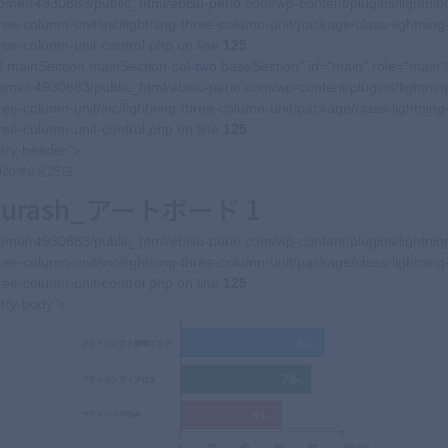
ome/r4930883/public_html/ebisu-perio.com/wp-content/plugins/lightnin
ree-column-unit/inc/lightning-three-column-unit/package/class-lightning
ree-column-unit-control.php on line
125
l mainSection mainSection-col-two baseSection" id="main" role="main"
ome/r4930883/public_html/ebisu-perio.com/wp-content/plugins/lightnin
ree-column-unit/inc/lightning-three-column-unit/package/class-lightning
ree-column-unit-control.php on line
125
try-header">
020年9月25日
burash_アートボード 1
ome/r4930883/public_html/ebisu-perio.com/wp-content/plugins/lightnin
ree-column-unit/inc/lightning-three-column-unit/package/class-lightning
ree-column-unit-control.php on line
125
try-body">