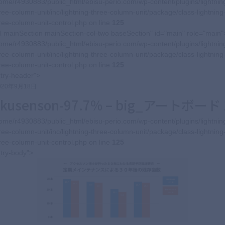
ome/r4930883/public_html/ebisu-perio.com/wp-content/plugins/lightnin
ree-column-unit/inc/lightning-three-column-unit/package/class-lightning
ree-column-unit-control.php on line
125
l mainSection mainSection-col-two baseSection" id="main" role="main"
ome/r4930883/public_html/ebisu-perio.com/wp-content/plugins/lightnin
ree-column-unit/inc/lightning-three-column-unit/package/class-lightning
ree-column-unit-control.php on line
125
try-header">
020年9月18日
akusenson-97.7% – big_アートボード 
ome/r4930883/public_html/ebisu-perio.com/wp-content/plugins/lightnin
ree-column-unit/inc/lightning-three-column-unit/package/class-lightning
ree-column-unit-control.php on line
125
try-body">