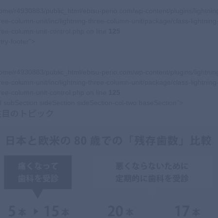
ome/r4930883/public_html/ebisu-perio.com/wp-content/plugins/lightnin
ree-column-unit/inc/lightning-three-column-unit/package/class-lightning
ree-column-unit-control.php on line
125
try-footer">
ome/r4930883/public_html/ebisu-perio.com/wp-content/plugins/lightnin
ree-column-unit/inc/lightning-three-column-unit/package/class-lightning
ree-column-unit-control.php on line
125
l subSection sideSection sideSection-col-two baseSection">
注目のトピック