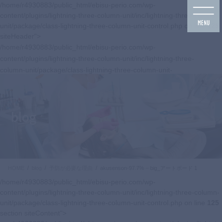
コ
ナ
/home/r4930883/public_html/ebisu-perio.com/wp-
ン
ビ
content/plugins/lightning-three-column-unit/inc/lightning-three-column-
テ
ゲ
unit/package/class-lightning-three-column-unit-control.php on line
125
ン
ー
siteHeader">
ツ
シ
/home/r4930883/public_html/ebisu-perio.com/wp-
に
ョ
content/plugins/lightning-three-column-unit/inc/lightning-three-
移
ン
column-unit/package/class-lightning-three-column-unit-
動
に
control.php on line
125
移
navbar-brand siteHeader_logo">
動
blog
HOME
blog
予防が必要な理由
akusenson-97.7% – big_アートボード 1
/home/r4930883/public_html/ebisu-perio.com/wp-
content/plugins/lightning-three-column-unit/inc/lightning-three-column-
unit/package/class-lightning-three-column-unit-control.php on line
125
section siteContent">