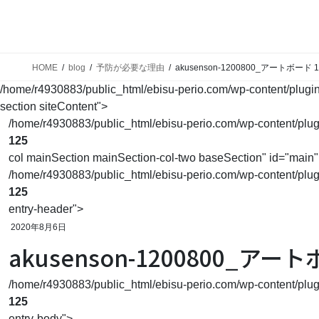
ホーム
予防を始めましょう
歯科で
Home
Prevent
Main
HOME
blog
予防が必要な理由
akusenson-1200800_アートボード 1
/home/r4930883/public_html/ebisu-perio.com/wp-content/plugins/
section siteContent">
/home/r4930883/public_html/ebisu-perio.com/wp-content/plugins
125
col mainSection mainSection-col-two baseSection" id="main"
/home/r4930883/public_html/ebisu-perio.com/wp-content/plugins
125
entry-header">
2020年8月6日
akusenson-1200800_アート
/home/r4930883/public_html/ebisu-perio.com/wp-content/plugins
125
entry-body">