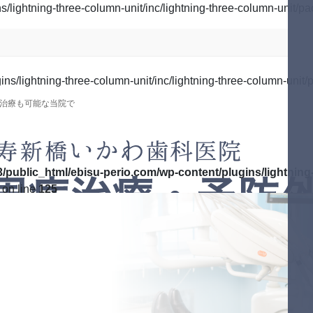
lightning-three-column-unit/inc/lightning-three-column-unit/pa
s/lightning-three-column-unit/inc/lightning-three-column-unit/p
治療も可能な当院で
/public_html/ebisu-perio.com/wp-content/plugins/lightning-
on line
125