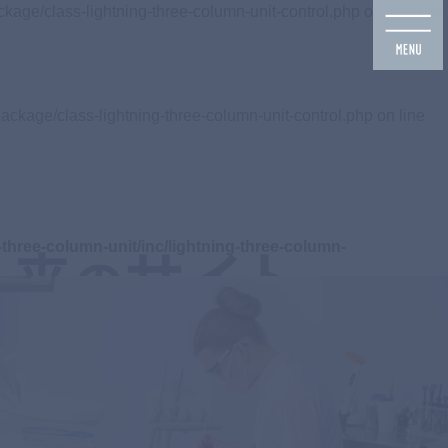
ckage/class-lightning-three-column-unit-control.php on line
125
ackage/class-lightning-three-column-unit-control.php on line
three-column-unit/inc/lightning-three-column-