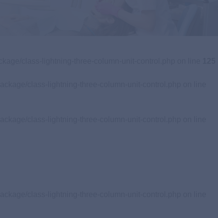
歯周病専門医
専門治療をご希望の方
Specialist
Clinic
ckage/class-lightning-three-column-unit-control.php on line
125
ackage/class-lightning-three-column-unit-control.php on line
ackage/class-lightning-three-column-unit-control.php on line
ackage/class-lightning-three-column-unit-control.php on line