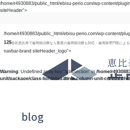
コ
ナ
/home/r4930883/public_html/ebisu-perio.com/wp-content/plugins/
ン
ビ
siteHeader">
テ
ゲ
ン
ー
ツ
シ
/home/r4930883/public_html/ebisu-perio.com/wp-content/plugin
に
ョ
125
渋谷区恵比寿で歯周病治療なら重度の歯周病治療も対応・歯周病専門医による
移
ン
navbar-brand siteHeader_logo">
動
に
移
動
Warning
: Undefined array key "addSection" in
/home/r4930883
unit/package/class-lightning-three-column-unit-control.php
blog