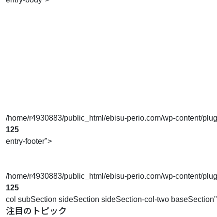
/home/r4930883/public_html/ebisu-perio.com/wp-content/plugins
125
entry-footer">
/home/r4930883/public_html/ebisu-perio.com/wp-content/plugins
125
col subSection sideSection sideSection-col-two baseSection
注目のトピック