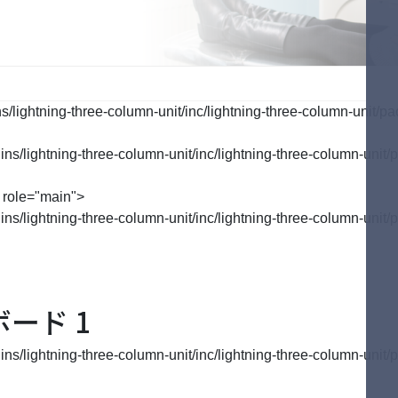
行う予防
ご自宅で行う予防
歯周病のお話
tenance
Selfcare
Perio
lightning-three-column-unit/inc/lightning-three-column-unit/pa
/lightning-three-column-unit/inc/lightning-three-column-unit/p
 role="main">
/lightning-three-column-unit/inc/lightning-three-column-unit/p
ボード 1
/lightning-three-column-unit/inc/lightning-three-column-unit/p