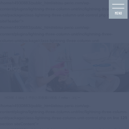
コ
ナ
/home/r4930883/public_html/ebisu-perio.com/wp-
ン
ビ
content/plugins/lightning-three-column-unit/inc/lightning-three-column-
テ
ゲ
unit/package/class-lightning-three-column-unit-control.php on line
125
ン
ー
siteHeader">
ツ
シ
/home/r4930883/public_html/ebisu-perio.com/wp-
に
ョ
content/plugins/lightning-three-column-unit/inc/lightning-three-
移
ン
column-unit/package/class-lightning-three-column-unit-
動
に
control.php on line
125
移
navbar-brand siteHeader_logo">
動
blog
HOME
blog
予防と医療費の関係
reha – コピー
/home/r4930883/public_html/ebisu-perio.com/wp-
content/plugins/lightning-three-column-unit/inc/lightning-three-column-
unit/package/class-lightning-three-column-unit-control.php on line
125
section siteContent">