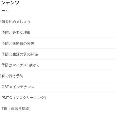
コンテンツ
ホーム
予防を始めましょう
予防が必要な理由
予防と医療費の関係
予防と生活の質の関係
予防はマイナス1歳から
歯科で行う予防
GBTメインテナンス
PMTC（プロクリーニング）
TBI（歯磨き指導）