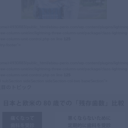
ome/r4930883/public_html/ebisu-perio.com/wp-content/plugins/lightnin
ree-column-unit/inc/lightning-three-column-unit/package/class-lightning
ree-column-unit-control.php on line
125
try-footer">
ome/r4930883/public_html/ebisu-perio.com/wp-content/plugins/lightnin
ree-column-unit/inc/lightning-three-column-unit/package/class-lightning
ree-column-unit-control.php on line
125
l subSection sideSection sideSection-col-two baseSection">
注目のトピック