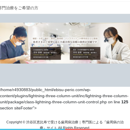
専門治療をご希望の方
/home/r4930883/public_html/ebisu-perio.com/wp-
content/plugins/lightning-three-column-unit/inc/lightning-three-column-
unit/package/class-lightning-three-column-unit-control.php on line
125
section siteFooter">
Copyright © 渋谷区恵比寿で受ける歯周病治療｜専門医による『歯周病の治
療』サイト All Rights Reserved.