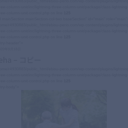
ome/r4930883/public_html/ebisu-perio.com/wp-content/plugins/lightnin
ree-column-unit/inc/lightning-three-column-unit/package/class-lightning
ree-column-unit-control.php on line
125
l mainSection mainSection-col-two baseSection" id="main" role="main"
ome/r4930883/public_html/ebisu-perio.com/wp-content/plugins/lightnin
ree-column-unit/inc/lightning-three-column-unit/package/class-lightning
ree-column-unit-control.php on line
125
try-header">
020年9月18日
reha – コピー
ome/r4930883/public_html/ebisu-perio.com/wp-content/plugins/lightnin
ree-column-unit/inc/lightning-three-column-unit/package/class-lightning
ree-column-unit-control.php on line
125
try-body">