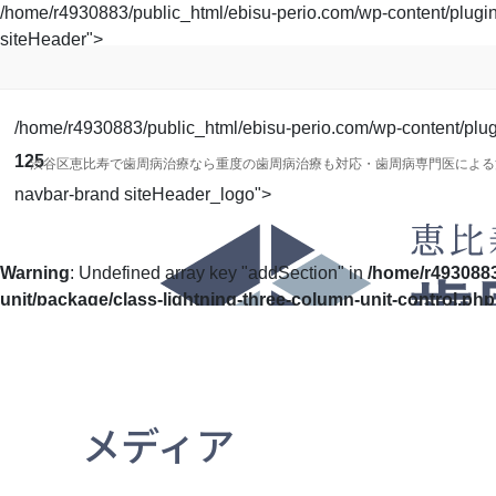
コ
ナ
/home/r4930883/public_html/ebisu-perio.com/wp-content/plugins/
ン
ビ
siteHeader">
テ
ゲ
ン
ー
ツ
シ
/home/r4930883/public_html/ebisu-perio.com/wp-content/plugin
に
ョ
125
渋谷区恵比寿で歯周病治療なら重度の歯周病治療も対応・歯周病専門医による
移
ン
navbar-brand siteHeader_logo">
動
に
移
動
Warning
: Undefined array key "addSection" in
/home/r4930883
unit/package/class-lightning-three-column-unit-control.php
メディア