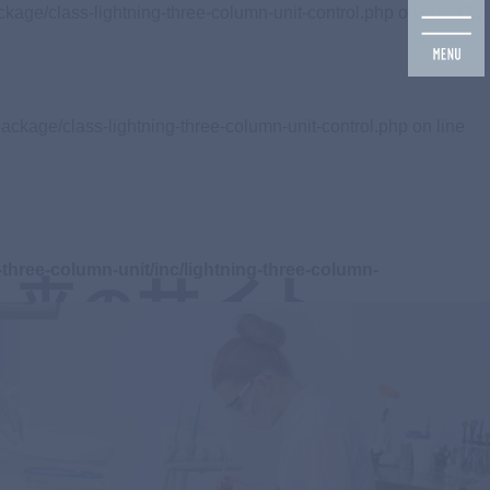
ckage/class-lightning-three-column-unit-control.php on line
125
ackage/class-lightning-three-column-unit-control.php on line
three-column-unit/inc/lightning-three-column-