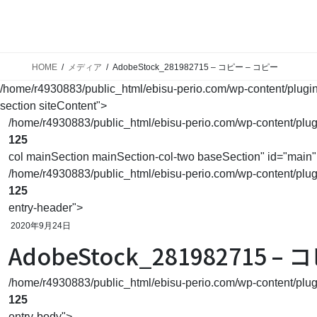
ホーム
予防を始めましょう
歯科で
Home
Prevent
Main
HOME
メディア
AdobeStock_281982715 – コピー – コピー
/home/r4930883/public_html/ebisu-perio.com/wp-content/plugins/
section siteContent">
/home/r4930883/public_html/ebisu-perio.com/wp-content/plugins
125
col mainSection mainSection-col-two baseSection" id="main"
/home/r4930883/public_html/ebisu-perio.com/wp-content/plugins
125
entry-header">
2020年9月24日
AdobeStock_281982715 –
/home/r4930883/public_html/ebisu-perio.com/wp-content/plugins
125
entry-body">