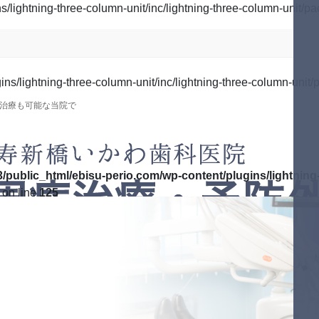
lightning-three-column-unit/inc/lightning-three-column-unit/pa
s/lightning-three-column-unit/inc/lightning-three-column-unit/p
治療も可能な当院で
/public_html/ebisu-perio.com/wp-content/plugins/lightning-
on line
125