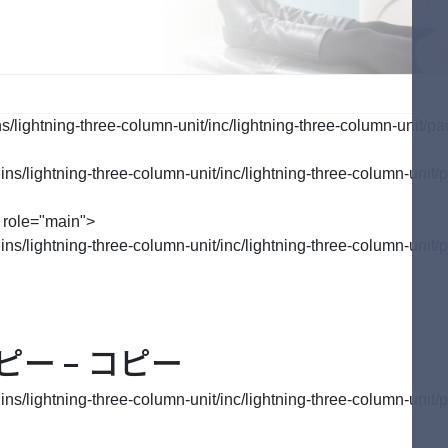
行う予防
ご自宅で行う予防
歯周病のお話
tenance
Selfcare
Perio
lightning-three-column-unit/inc/lightning-three-column-unit/pa
/lightning-three-column-unit/inc/lightning-three-column-unit/p
 role="main">
/lightning-three-column-unit/inc/lightning-three-column-unit/p
 コピー – コピー
/lightning-three-column-unit/inc/lightning-three-column-unit/p