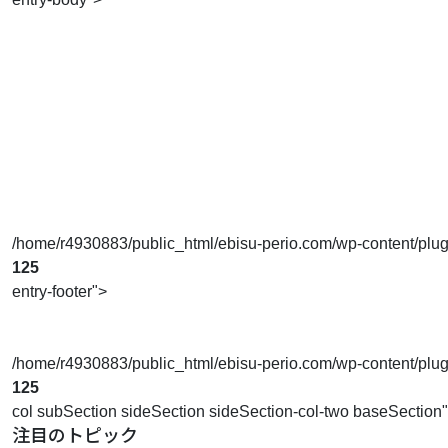
/home/r4930883/public_html/ebisu-perio.com/wp-content/plugins
125
entry-footer">
/home/r4930883/public_html/ebisu-perio.com/wp-content/plugins
125
col subSection sideSection sideSection-col-two baseSection
注目のトピック