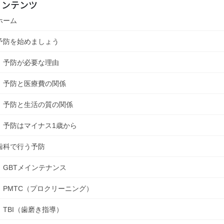
コンテンツ
ホーム
予防を始めましょう
予防が必要な理由
予防と医療費の関係
予防と生活の質の関係
予防はマイナス1歳から
歯科で行う予防
GBTメインテナンス
PMTC（プロクリーニング）
TBI（歯磨き指導）