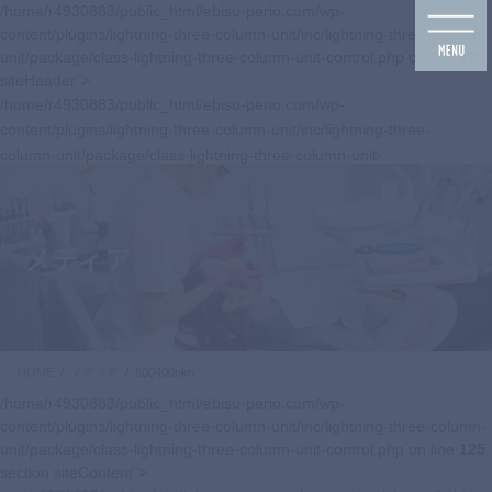
コ
ナ
/home/r4930883/public_html/ebisu-perio.com/wp-
ン
ビ
content/plugins/lightning-three-column-unit/inc/lightning-three-column-
テ
ゲ
unit/package/class-lightning-three-column-unit-control.php on line
125
ン
ー
siteHeader">
ツ
シ
/home/r4930883/public_html/ebisu-perio.com/wp-
に
ョ
content/plugins/lightning-three-column-unit/inc/lightning-three-
移
ン
column-unit/package/class-lightning-three-column-unit-
動
に
control.php on line
125
移
navbar-brand siteHeader_logo">
動
メディア
HOME
メディア
600400nkn
/home/r4930883/public_html/ebisu-perio.com/wp-
content/plugins/lightning-three-column-unit/inc/lightning-three-column-
unit/package/class-lightning-three-column-unit-control.php on line
125
section siteContent">