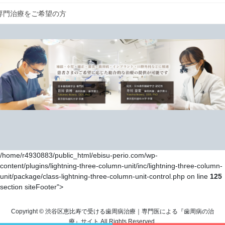
専門治療をご希望の方
/home/r4930883/public_html/ebisu-perio.com/wp-
content/plugins/lightning-three-column-unit/inc/lightning-three-column-
unit/package/class-lightning-three-column-unit-control.php on line
125
section siteFooter">
Copyright © 渋谷区恵比寿で受ける歯周病治療｜専門医による『歯周病の治
療』サイト All Rights Reserved.