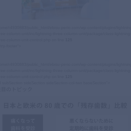
ome/r4930883/public_html/ebisu-perio.com/wp-content/plugins/lightnin
ree-column-unit/inc/lightning-three-column-unit/package/class-lightning
ree-column-unit-control.php on line
125
try-footer">
ome/r4930883/public_html/ebisu-perio.com/wp-content/plugins/lightnin
ree-column-unit/inc/lightning-three-column-unit/package/class-lightning
ree-column-unit-control.php on line
125
l subSection sideSection sideSection-col-two baseSection">
注目のトピック