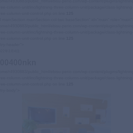
ome/r4930883/public_html/ebisu-perio.com/wp-content/plugins/lightnin
ree-column-unit/inc/lightning-three-column-unit/package/class-lightning
ree-column-unit-control.php on line
125
l mainSection mainSection-col-two baseSection" id="main" role="main"
ome/r4930883/public_html/ebisu-perio.com/wp-content/plugins/lightnin
ree-column-unit/inc/lightning-three-column-unit/package/class-lightning
ree-column-unit-control.php on line
125
try-header">
022年3月4日
600400nkn
ome/r4930883/public_html/ebisu-perio.com/wp-content/plugins/lightnin
ree-column-unit/inc/lightning-three-column-unit/package/class-lightning
ree-column-unit-control.php on line
125
try-body">